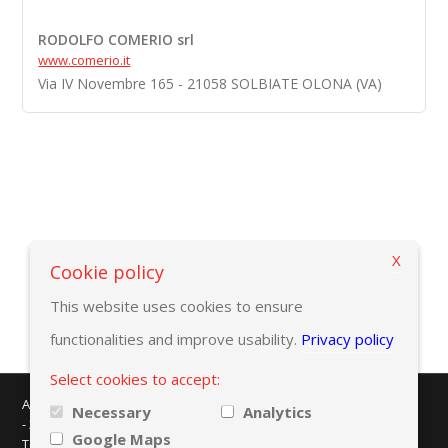
RODOLFO COMERIO srl
www.comerio.it
Via IV Novembre 165 - 21058 SOLBIATE OLONA (VA)
X
Retour aux critères de recherche
Cookie policy
This website uses cookies to ensure
functionalities and improve usability.
Privacy policy
Select cookies to accept:
AMAPLAST - Centro Direzionale Milanofiori - Strada 1 - Palazzo F/3
Necessary
Analytics
- 20057 Assago (MI)
Google Maps
Tel. +39 02 8228371 - e-mail:
info@amaplast.org