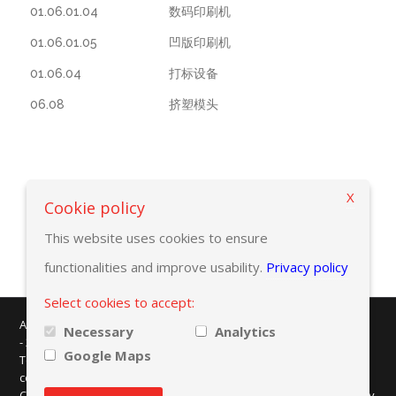
01.06.01.04
数码印刷机
01.06.01.05
凹版印刷机
01.06.04
打标设备
06.08
挤塑模头
X
返回选择标准
Cookie policy
This website uses cookies to ensure
functionalities and improve usability.
Privacy policy
Select cookies to accept:
AMAPLAST - Centro Direzionale Milanofiori - Strada 1 - Palazzo F/3
Necessary
Analytics
- 20057 Assago (MI)
Google Maps
Tel. +39 02 8228371 - e-mail:
info@amaplast.org
codice fiscale: 80134430158 - PEC:
legale@pec.amaplast.org
Copyright © 2026 Promaplast srl. All rights reserved.
Privacy policy