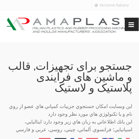
Versione Italiana
جستجو برای تجهیزات, قالب
و ماشین های فرایندی
پلاستیک و لاستیک
اين وبسايت امكان جستجوي جزييات كمپاني هاي عضو از روي
نام و يا تكنولوژي هاي مورد نظر وجود دارد
اين بانك اطلاعاتي به زبان هاي زير وجود دارد: ايتاليايي،
اسپانيايي؛ فرانسوي. آلماني، چيني، روسي، عربي و فارسي