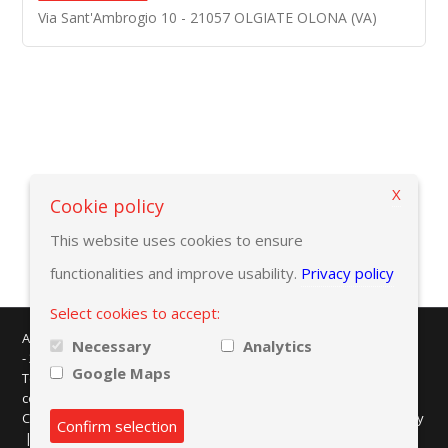
Via Sant'Ambrogio 10 - 21057 OLGIATE OLONA (VA)
X
بازگشت به ضوابط انتخاب
Cookie policy
This website uses cookies to ensure
functionalities and improve usability.
Privacy policy
Select cookies to accept:
AMAPLAST - Centro Direzionale Milanofiori - Strada 1 - Palazzo F/3
Necessary
Analytics
- 20057 Assago (MI)
Google Maps
Tel. +39 02 8228371 - e-mail:
info@amaplast.org
codice fiscale: 80134430158 - PEC:
legale@pec.amaplast.org
Copyright © 2026 Promaplast srl. All rights reserved.
Privacy policy
Confirm selection
|
Cookies preferences