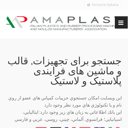
Versione Italiana
جستجو برای تجهیزات, قالب
و ماشین های فرایندی
پلاستیک و لاستیک
اين وبسايت امكان جستجوي جزييات كمپاني هاي عضو از روي
نام و يا تكنولوژي هاي مورد نظر وجود دارد
اين بانك اطلاعاتي به زبان هاي زير وجود دارد: ايتاليايي،
اسپانيايي؛ فرانسوي. آلماني، چيني، روسي، عربي و فارسي