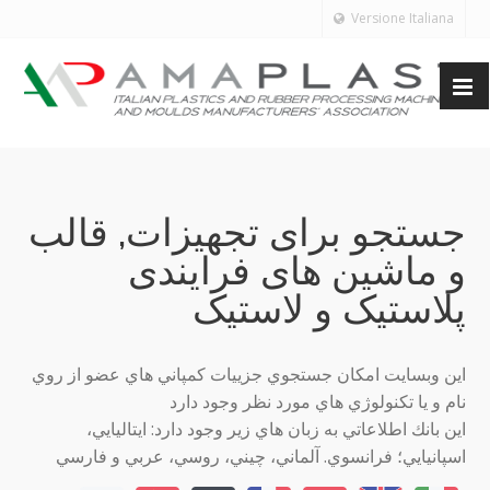
Versione Italiana
جستجو برای تجهیزات, قالب
و ماشین های فرایندی
پلاستیک و لاستیک
اين وبسايت امكان جستجوي جزييات كمپاني هاي عضو از روي
نام و يا تكنولوژي هاي مورد نظر وجود دارد
اين بانك اطلاعاتي به زبان هاي زير وجود دارد: ايتاليايي،
اسپانيايي؛ فرانسوي. آلماني، چيني، روسي، عربي و فارسي