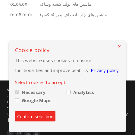
01.05.09
ماشین های تولید کیسه وساک
01.06.01.01
ماشین های چاپ انعطاف پذیر (فلکسو)
X
بازگشت به ضوابط انتخاب
Cookie policy
This website uses cookies to ensure
functionalities and improve usability.
Privacy policy
Select cookies to accept:
AMAPLAST - Centro Direzionale Milanofiori - Strada 1 - Palazzo F/3
Necessary
Analytics
- 20057 Assago (MI)
Google Maps
Tel. +39 02 8228371 - e-mail:
info@amaplast.org
codice fiscale: 80134430158 - PEC:
legale@pec.amaplast.org
Copyright © 2026 Promaplast srl. All rights reserved.
Privacy policy
Confirm selection
|
Cookies preferences