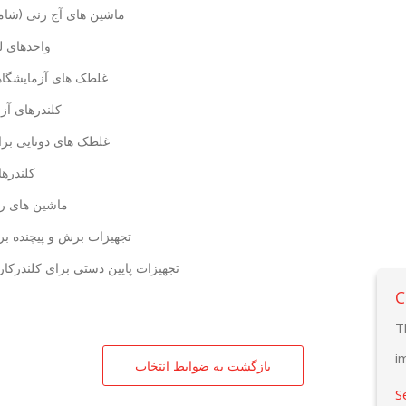
ماشین های آج زنی (ش)
واحدهای ل
غلطک های آزمایشگاه
کلندرهای آز
غلطک های دوتایی برا
کلندرها
ماشین های ری
تجهیزات برش و پیچنده برا
تجهیزات پایین دستی برای کلندرکا
C
T
i
بازگشت به ضوابط انتخاب
S