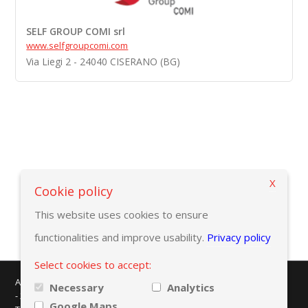
SELF GROUP COMI srl
www.selfgroupcomi.com
Via Liegi 2 - 24040 CISERANO (BG)
X
Вернуться к критериям выбора
Cookie policy
This website uses cookies to ensure
functionalities and improve usability.
Privacy policy
Select cookies to accept:
AMAPLAST - Centro Direzionale Milanofiori - Strada 1 - Palazzo F/3
Necessary
Analytics
- 20057 Assago (MI)
Google Maps