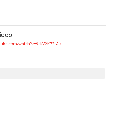
ideo
utube.com/watch?v=9ckV2K73_Ak