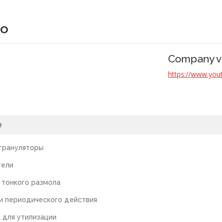
co
Company v
https://www.yo
е
грануляторы
тели
 тонкого размола
и периодического действия
 для утилизации