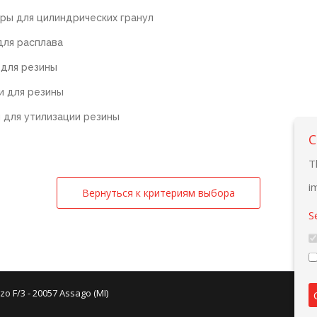
ры для цилиндрических гранул
для расплава
 для резины
и для резины
 для утилизации резины
C
T
i
Вернуться к критериям выбора
S
zo F/3 - 20057 Assago (MI)