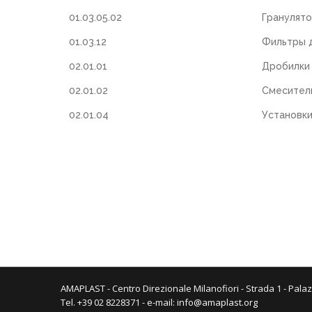
01.03.05.02
Гранулято
01.03.12
Фильтры 
02.01.01
Дробилки
02.01.02
Смесител
02.01.04
Установки
AMAPLAST - Centro Direzionale Milanofiori - Strada 1 - Palaz
Tel. +39 02 8228371 - e-mail:
info@amaplast.org