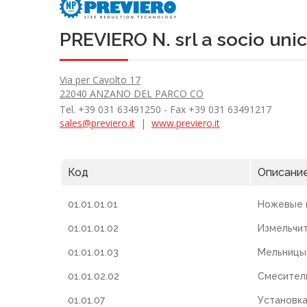
PREVIERO N. srl a socio uni
Via per Cavolto 17
22040 ANZANO DEL PARCO CO
Tel. +39 031 63491250 - Fax +39 031 63491217
sales@previero.it
|
www.previero.it
Код
Описани
01.01.01.01
Ножевые 
01.01.01.02
Измельчи
01.01.01.03
Мельницы
01.01.02.02
Смесител
01.01.07
Установка