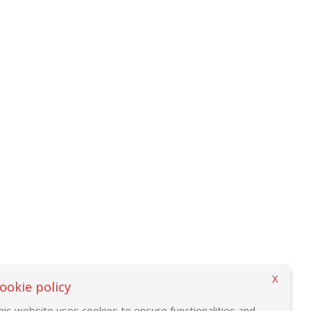
X
ookie policy
his website uses cookies to ensure functionalities and