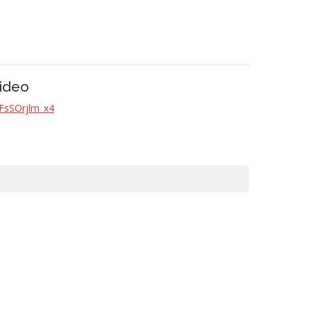
ideo
/FsSOrjlm_x4