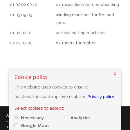
01.02.02.02.10
extrusion lines for compounding
01.03.09.05
winding machines for film and
sheet
01.04.04.02
vertical cutting machines
02.02.02.01
extruders for rubber
X
Back to selection criteria
Cookie policy
This website uses cookies to ensure
functionalities and improve usability.
Privacy policy
Select cookies to accept:
AMAPLAST - Centro Direzionale Milanofiori - Strada 1 - Palazzo F/3
Necessary
Analytics
- 20057 Assago (MI)
Google Maps
Tel. +39 02 8228371 - e-mail:
info@amaplast.org