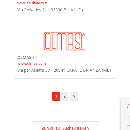
www.friulfiliere.it
Via Polvaries 21 - 33030 BUIA (UD)
OLMAS srl
www.olmas.com
Via per Albiate 37 - 20841 CARATE BRIANZA (MB)
1
2
>
C
T
i
Zurück zur Suchekriterien