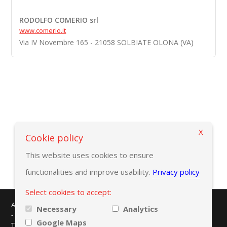
RODOLFO COMERIO srl
www.comerio.it
Via IV Novembre 165 - 21058 SOLBIATE OLONA (VA)
X
Zurück zur Suchekriterien
Cookie policy
This website uses cookies to ensure
functionalities and improve usability.
Privacy policy
Select cookies to accept:
AMAPLAST - Centro Direzionale Milanofiori - Strada 1 - Palazzo F/3
Necessary
Analytics
- 20057 Assago (MI)
Google Maps
Tel. +39 02 8228371 - e-mail:
info@amaplast.org