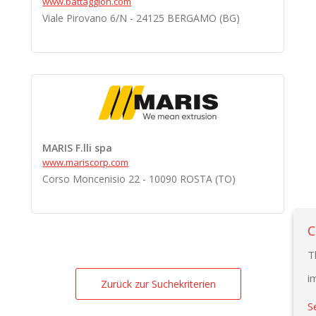
www.battaggion.com
Viale Pirovano 6/N - 24125 BERGAMO (BG)
MARIS F.lli spa
www.mariscorp.com
Corso Moncenisio 22 - 10090 ROSTA (TO)
C
T
i
Zurück zur Suchekriterien
S