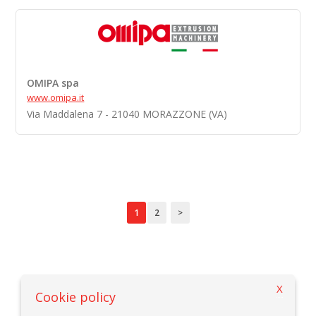
OMIPA spa
www.omipa.it
Via Maddalena 7 - 21040 MORAZZONE (VA)
1
2
>
X
Zurück zur Suchekriterien
Cookie policy