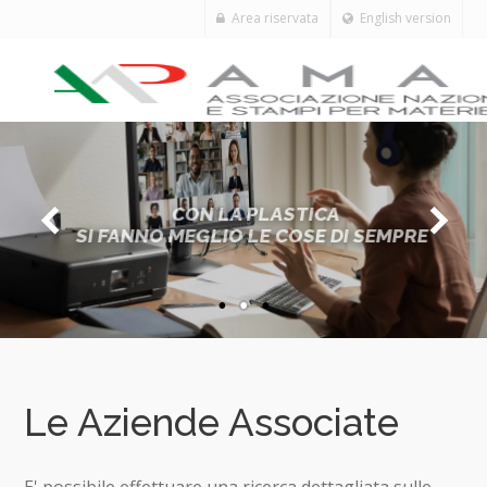
Area riservata
English version
CON LA PLASTICA
SI FANNO MEGLIO LE COSE DI SEMPRE
Le Aziende Associate
E' possibile effettuare una ricerca dettagliata sulle