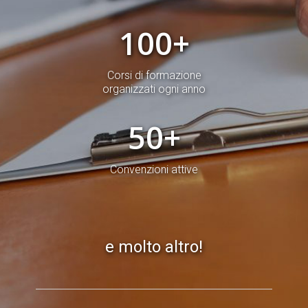
100
+
Corsi di formazione
organizzati ogni anno
50
+
Convenzioni attive
e molto altro!