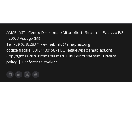
AMAPLAST - Centro Direzionale Milanofiori - Strada 1 - Palazzo F/3
- 20057 Assago (MI)
Tel. +39 02 8228371 - e-mail:
info@amaplast.org
codice fiscale: 80134430158 - PEC:
legale@pec.amaplast.org
Copyright © 2026 Promaplast srl. Tutti i diritti riservati.
Privacy
policy
|
Preferenze cookies