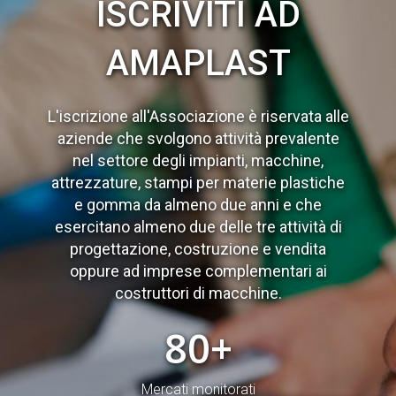
ISCRIVITI AD
AMAPLAST
L'iscrizione all'Associazione è riservata alle
aziende che svolgono attività prevalente
nel settore degli impianti, macchine,
attrezzature, stampi per materie plastiche
e gomma da almeno due anni e che
esercitano almeno due delle tre attività di
progettazione, costruzione e vendita
oppure ad imprese complementari ai
costruttori di macchine.
80
+
Mercati monitorati