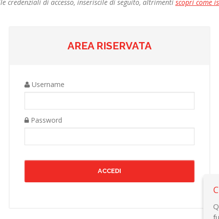
le credenziali di accesso, inseriscile di seguito, altrimenti
scopri come i
AREA RISERVATA
Username
Password
C
Q
f