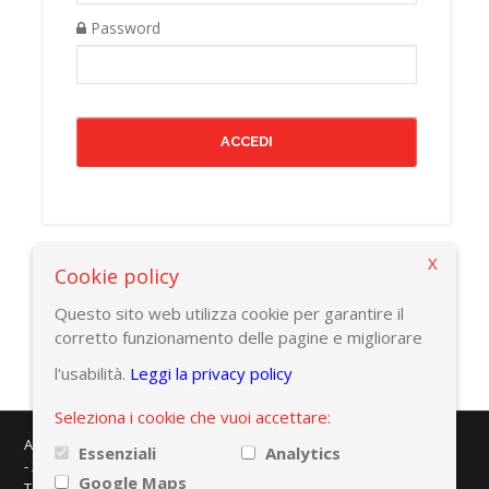
Password
X
Cookie policy
Torna alla pagina precedente
Questo sito web utilizza cookie per garantire il
corretto funzionamento delle pagine e migliorare
l'usabilità.
Leggi la privacy policy
Seleziona i cookie che vuoi accettare:
AMAPLAST - Centro Direzionale Milanofiori - Strada 1 - Palazzo F/3
Essenziali
Analytics
- 20057 Assago (MI)
Google Maps
Tel. +39 02 8228371 - e-mail:
info@amaplast.org