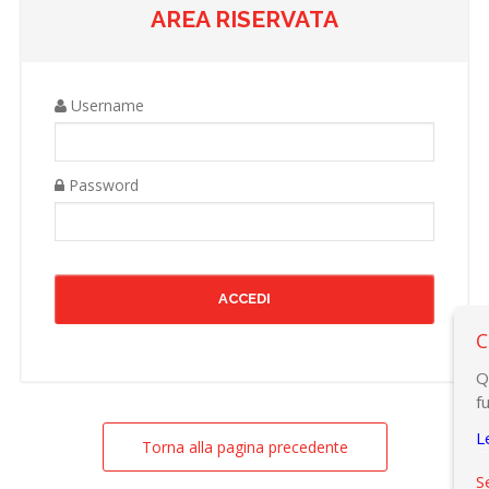
AREA RISERVATA
Username
Password
C
Q
f
L
Torna alla pagina precedente
S