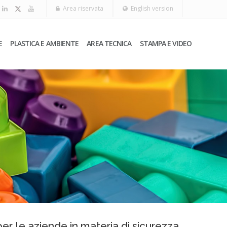
Area riservata
English version
E
PLASTICA E AMBIENTE
AREA TECNICA
STAMPA E VIDEO
er le aziende in materia di sicurezza