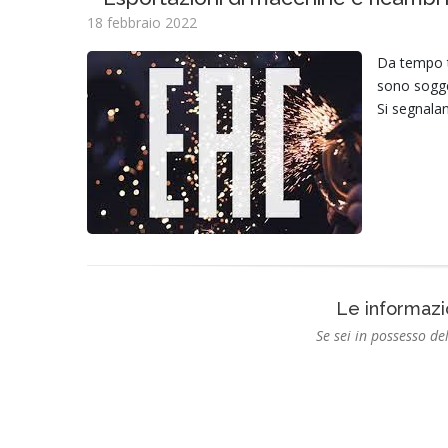
18 febbraio 2022
Da tempo t
sono sogget
Si segnalan
Le informazi
Se sei in possesso del