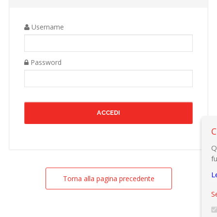
Username
Password
C
Q
f
L
Torna alla pagina precedente
S