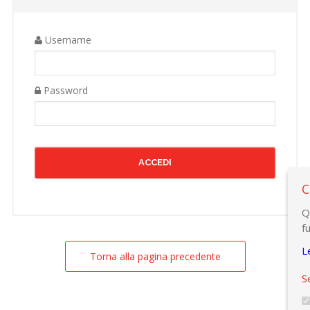
Username
Password
C
Q
f
L
Torna alla pagina precedente
S