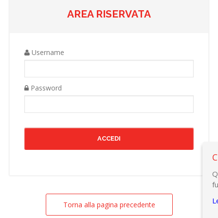
AREA RISERVATA
Username
Password
C
Q
f
L
Torna alla pagina precedente