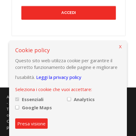
X
Cookie policy
Torna alla pagina precedente
Questo sito web utilizza cookie per garantire il
corretto funzionamento delle pagine e migliorare
l'usabilità.
Leggi la privacy policy
Seleziona i cookie che vuoi accettare:
AMAPLAST - Centro Direzionale Milanofiori - Strada 1 - Palazzo F/3
Essenziali
Analytics
- 20057 Assago (MI)
Google Maps
Tel. +39 02 8228371 - e-mail:
info@amaplast.org
codice fiscale: 80134430158 - PEC:
legale@pec.amaplast.org
Copyright © 2026 Promaplast srl. Tutti i diritti riservati.
Privacy
Presa visione
policy
|
Preferenze cookies