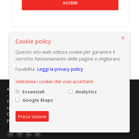
X
Cookie policy
Torna alla pagina precedente
Questo sito web utilizza cookie per garantire il
corretto funzionamento delle pagine e migliorare
l'usabilità.
Leggi la privacy policy
Seleziona i cookie che vuoi accettare:
AMAPLAST - Centro Direzionale Milanofiori - Strada 1 - Palazzo F/3
Essenziali
Analytics
- 20057 Assago (MI)
Google Maps
Tel. +39 02 8228371 - e-mail:
info@amaplast.org
codice fiscale: 80134430158 - PEC:
legale@pec.amaplast.org
Copyright © 2026 Promaplast srl. Tutti i diritti riservati.
Privacy
Presa visione
policy
|
Preferenze cookies