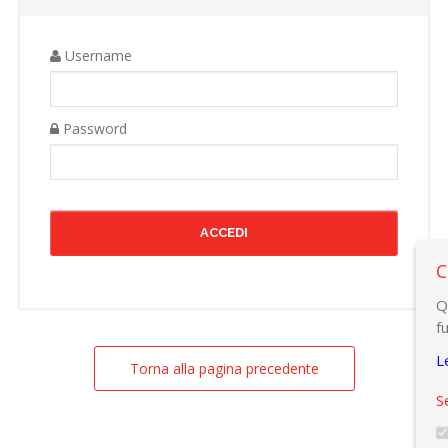
Username
Password
C
Q
f
L
Torna alla pagina precedente
S