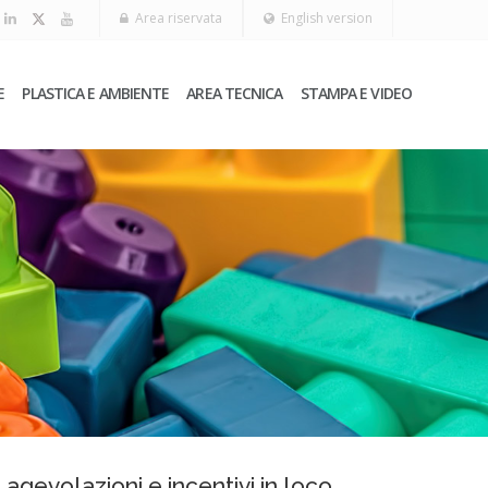
Area riservata
English version
E
PLASTICA E AMBIENTE
AREA TECNICA
STAMPA E VIDEO
s agevolazioni e incentivi in loco