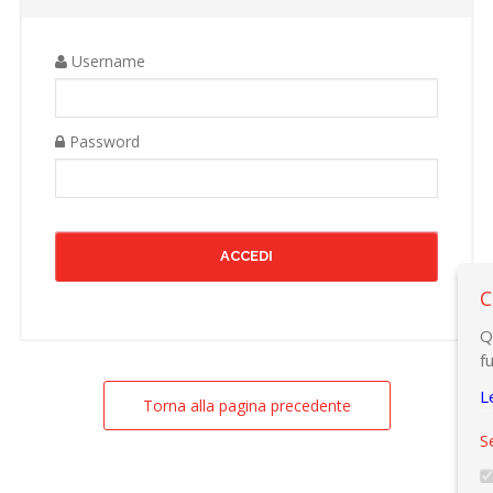
Username
Password
C
Q
f
L
Torna alla pagina precedente
S