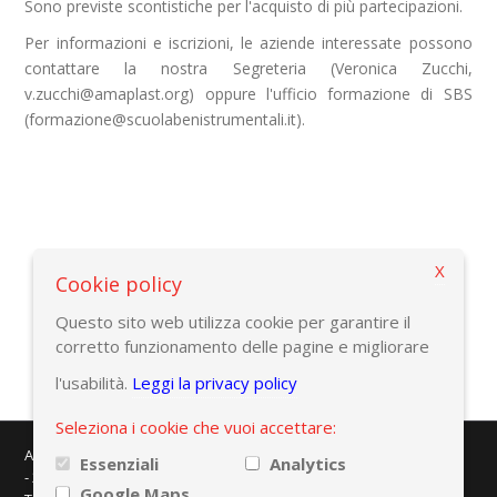
Sono previste scontistiche per l'acquisto di più partecipazioni.
Per informazioni e iscrizioni, le aziende interessate possono
contattare la nostra Segreteria (Veronica Zucchi,
v.zucchi@amaplast.org) oppure l'ufficio formazione di SBS
(formazione@scuolabenistrumentali.it).
X
Cookie policy
Torna alla pagina precedente
Questo sito web utilizza cookie per garantire il
corretto funzionamento delle pagine e migliorare
l'usabilità.
Leggi la privacy policy
Seleziona i cookie che vuoi accettare:
AMAPLAST - Centro Direzionale Milanofiori - Strada 1 - Palazzo F/3
Essenziali
Analytics
- 20057 Assago (MI)
Google Maps