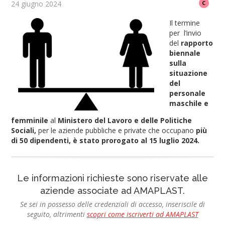
24 giugno 2024
C
Il termine
per l’invio
del
rapporto
biennale
sulla
situazione
del
personale
maschile e
femminile
al
Ministero del Lavoro e delle Politiche
Sociali,
per le aziende pubbliche e private che occupano
più
di 50 dipendenti, è stato prorogato al 15 luglio 2024.
Le informazioni richieste sono riservate alle
aziende associate ad AMAPLAST.
Se sei in possesso delle credenziali di accesso, inseriscile di
seguito, altrimenti
scopri come iscriverti ad AMAPLAST