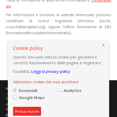
Tutta la formazione di area tecnico-normativa è
consultabile
qui
.
Per informazioni e iscrizioni, le aziende interessate possono
contattare la nostra Segreteria (Veronica Zucchi,
v.zucchi@amaplast.org) oppure l'ufficio formazione di SBS
(formazione@scuolabenistrumentali.it).
X
Cookie policy
Torna alla pagina precedente
Questo sito web utilizza cookie per garantire il
corretto funzionamento delle pagine e migliorare
l'usabilità.
Leggi la privacy policy
Seleziona i cookie che vuoi accettare:
AMAPLAST - Centro Direzionale Milanofiori - Strada 1 - Palazzo F/3
Essenziali
Analytics
- 20057 Assago (MI)
Google Maps
Tel. +39 02 8228371 - e-mail:
info@amaplast.org
codice fiscale: 80134430158 - PEC:
legale@pec.amaplast.org
Copyright © 2026 Promaplast srl. Tutti i diritti riservati.
Privacy
Presa visione
policy
|
Preferenze cookies