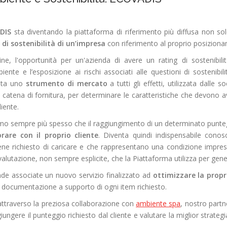
DIS
sta diventando la piattaforma di riferimento più diffusa non so
o di sostenibilità di un’impresa
con riferimento
al proprio posizion
gine, l'opportunità per un'azienda di avere un rating di sostenibili
biente e l’esposizione ai rischi associati alle questioni di sostenibi
ata uno
strumento di mercato
a tutti gli effetti, utilizzata dall
 catena di fornitura, per determinare le caratteristiche che devono a
liente.
amo sempre più spesso che il raggiungimento di un determinato punt
orare con il proprio cliente
. Diventa quindi indispensabile conos
ne richiesto di caricare e che rappresentano una condizione impresc
lutazione, non sempre esplicite, che la Piattaforma utilizza per generar
de associate un nuovo servizio finalizzato ad
ottimizzare la prop
a documentazione a supporto di ogni item richiesto.
attraverso la preziosa collaborazione con
ambiente spa
, nostro partn
ungere il punteggio richiesto dal cliente e valutare la miglior strate