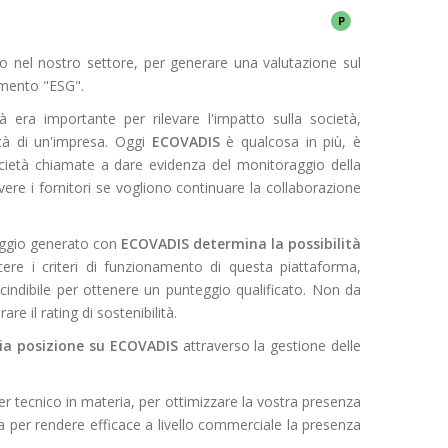
P
lo nel nostro settore, per generare una valutazione sul
amento "ESG".
tà era importante per rilevare l'impatto sulla società,
lità di un'impresa. Oggi
ECOVADIS
è qualcosa in più, è
e società chiamate a dare evidenza del monitoraggio della
vere i fornitori se vogliono continuare la collaborazione
eggio generato con
ECOVADIS
determina la possibilità
cere i criteri di funzionamento di questa piattaforma,
indibile per ottenere un punteggio qualificato. Non da
e il rating di sostenibilità.
ria posizione su ECOVADIS
attraverso la gestione delle
er tecnico in materia, per ottimizzare la vostra presenza
gia per rendere efficace a livello commerciale la presenza