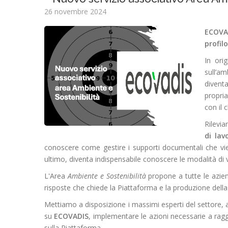
26 novembre 2024
ECOVA
profil
In ori
sull’am
divent
propria
con il c
Rilevi
di lav
conoscere come gestire i supporti documentali che vie
ultimo, diventa indispensabile conoscere le modalità di va
L'Area
Ambiente e Sostenibilità
propone a tutte le azien
risposte che chiede la Piattaforma e la produzione dell
Mettiamo a disposizione i massimi esperti del settore, 
su
ECOVADIS
, implementare le azioni necessarie a raggi
sulla Piattaforma.