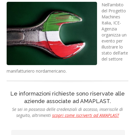
Nell’ambito
del Progetto
Machines
Italia, ICE-
Agenzia
organizza un
evento per
illustrare lo
stato dell’arte
del settore
manifatturiero nordamericano.
Le informazioni richieste sono riservate alle
aziende associate ad AMAPLAST.
Se sei in possesso delle credenziali di accesso, inseriscile di
seguito, altrimenti
scopri come iscriverti ad AMAPLAST