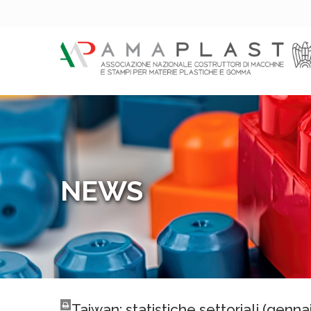
NEWS
Taiwan: statistiche settoriali (genn