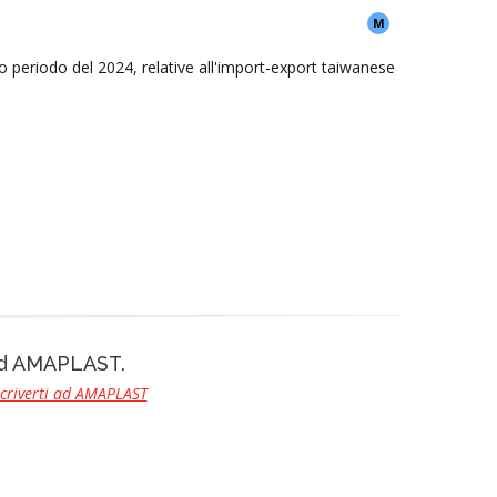
M
so periodo del 2024, relative
all'import-export taiwanese
 ad AMAPLAST.
scriverti ad AMAPLAST