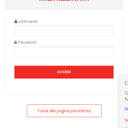
Username
Password
C
Q
f
L
Torna alla pagina precedente
S