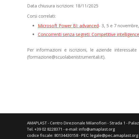
Data chiusura iscrizioni:
18/11/2025
Corsi correlati:
Microsoft Power BI: advanced
- 3, 5 e 7 novembre,
Concorrenti senza segreti: Competitive intelligenc
Per informazioni e iscrizioni, le aziende interessat
(formazione@scuolabenistrumentali.it).
AMAPLAST - Centro Direzionale Milanofiori - Strada 1 - Palaz
Tel. +39 02 8228371 - e-mail:
info@amaplast.org
codice fiscale: 80134430158 - PEC:
legale@pec.amaplast.org