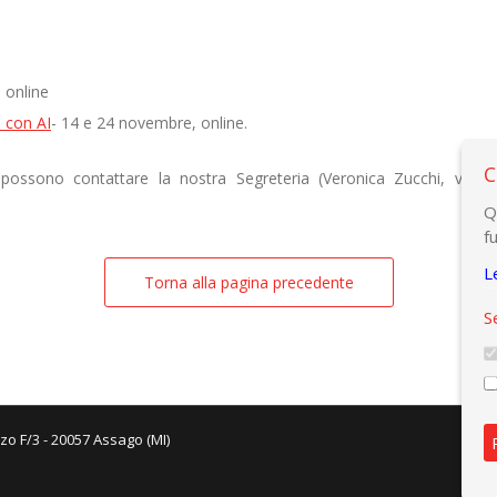
 online
e con AI
- 14 e 24 novembre, online.
C
e possono contattare la nostra Segreteria (Veronica Zucchi, v.zu
Q
f
L
Torna alla pagina precedente
S
zo F/3 - 20057 Assago (MI)