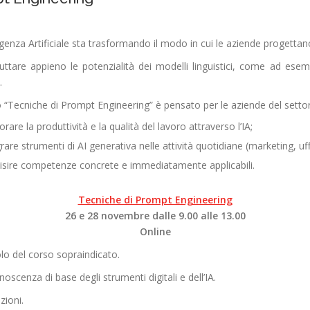
ligenza Artificiale sta trasformando il modo in cui le aziende progetta
ruttare appieno le potenzialità dei modelli linguistici, come ad es
.
o “Tecniche di Prompt Engineering” è pensato per le aziende del settor
orare la produttività e la qualità del lavoro attraverso l’IA;
grare strumenti di AI generativa nelle attività quotidiane (marketing, u
isire competenze concrete e immediatamente applicabili.
Tecniche di Prompt Engineering
26 e 28 novembre
dalle 9.00 alle 13.00
Online
olo del corso sopraindicato.
scenza di base degli strumenti digitali e dell’IA.
zioni.