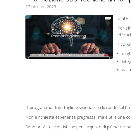
17 ottobre 2025
L’Intel
Per sf
efficaci
Il cors
migli
inte
acqu
I
l programma di dettaglio è visionabile cliccando sul tit
Non è richiesta esperienza pregressa, ma è utile una cono
Sono previste scontistiche per l'acquisto di più partecipa