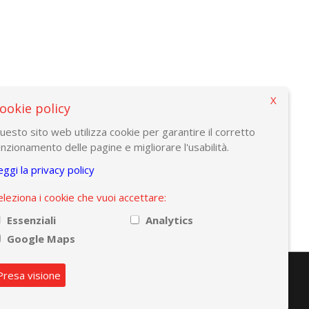
X
ookie policy
cchi@amaplast.org) oppure l'ufficio formazione di SBS
uesto sito web utilizza cookie per garantire il corretto
unzionamento delle pagine e migliorare l'usabilità.
eggi la privacy policy
eleziona i cookie che vuoi accettare:
Essenziali
Analytics
Google Maps
Presa visione