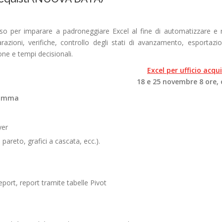
rso per
imparare a padroneggiare Excel al fine di automatizzare e rend
razioni, verifiche, controllo degli stati di avanzamento, esportazi
one e tempi decisionali.
Excel per ufficio acqui
18 e 25 novembre 8 ore, 
ramma
yer
 pareto, grafici a cascata, ecc.).
 report, report tramite tabelle Pivot
i