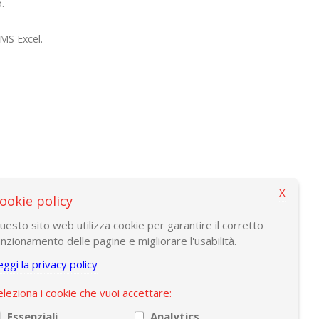
.
 MS Excel.
cchi@amaplast.org) oppure l'ufficio formazione di SBS
X
ookie policy
uesto sito web utilizza cookie per garantire il corretto
unzionamento delle pagine e migliorare l'usabilità.
eggi la privacy policy
eleziona i cookie che vuoi accettare:
Essenziali
Analytics