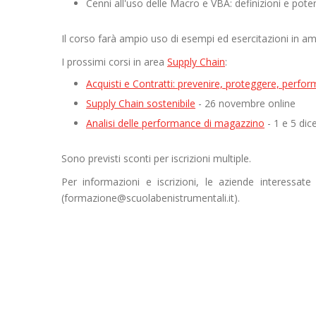
Cenni all'uso delle Macro e VBA: definizioni e pot
Il corso farà ampio uso di esempi ed esercitazioni in am
I prossimi corsi in area
Supply Chain
:
Acquisti e Contratti: prevenire, proteggere, perfo
Supply Chain sostenibile
- 26 novembre online
Analisi delle performance di magazzino
- 1 e 5 dic
Sono previsti sconti per iscrizioni multiple.
Per informazioni e iscrizioni, le aziende interessat
(formazione@scuolabenistrumentali.it).