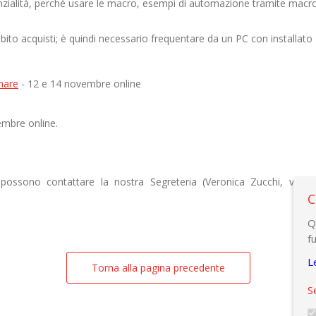
enzialità, perché usare le macro, esempi di automazione tramite macro
bito acquisti; è quindi necessario frequentare da un PC con installato
rmare
- 12 e 14 novembre online
embre online
.
e possono contattare la nostra Segreteria (Veronica Zucchi, v.zu
C
Q
f
L
Torna alla pagina precedente
S