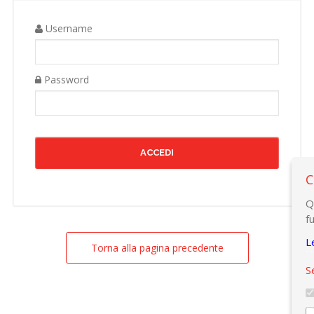
Username
Password
C
Q
f
L
Torna alla pagina precedente
S