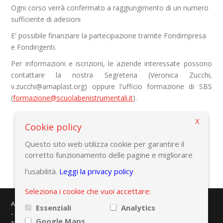
Ogni corso verrà confermato a raggiungimento di un numero
sufficiente di adesioni
E' possibile finanziare la partecipazione tramite Fondimpresa
e Fondirigenti.
Per informazioni e iscrizioni, le aziende interessate possono
contattare la nostra Segreteria (Veronica Zucchi,
v.zucchi@amaplast.org) oppure l'ufficio formazione di SBS
(
formazione@scuolabenistrumentali.it
).
X
Cookie policy
Torna alla pagina precedente
Questo sito web utilizza cookie per garantire il
corretto funzionamento delle pagine e migliorare
l'usabilità.
Leggi la privacy policy
Seleziona i cookie che vuoi accettare:
AMAPLAST - Centro Direzionale Milanofiori - Strada 1 - Palazzo F/3
Essenziali
Analytics
- 20057 Assago (MI)
Google Maps