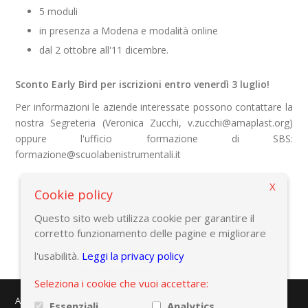
5 moduli
in presenza a
Modena e modalità online
dal 2 ottobre all'11 dicembre.
Sconto Early Bird per iscrizioni entro venerdì 3 luglio!
Per informazioni le aziende interessate possono contattare la
nostra Segreteria (Veronica Zucchi, v.zucchi@amaplast.org)
oppure l'ufficio formazione di SBS:
formazione@scuolabenistrumentali.it
X
Cookie policy
Torna alla pagina precedente
Questo sito web utilizza cookie per garantire il
corretto funzionamento delle pagine e migliorare
l'usabilità.
Leggi la privacy policy
Seleziona i cookie che vuoi accettare:
AMAPLAST - Centro Direzionale Milanofiori - Strada 1 - Palazzo F/3
Essenziali
Analytics