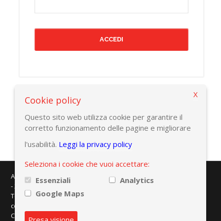
X
Cookie policy
Torna alla pagina precedente
Questo sito web utilizza cookie per garantire il
corretto funzionamento delle pagine e migliorare
l'usabilità.
Leggi la privacy policy
Seleziona i cookie che vuoi accettare:
AMAPLAST - Centro Direzionale Milanofiori - Strada 1 - Palazzo F/3
Essenziali
Analytics
- 20057 Assago (MI)
Google Maps
Tel. +39 02 8228371 - e-mail:
info@amaplast.org
codice fiscale: 80134430158 - PEC:
legale@pec.amaplast.org
Copyright © 2026 Promaplast srl. Tutti i diritti riservati.
Privacy
Presa visione