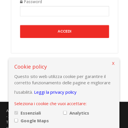
Password
X
Cookie policy
Torna alla pagina precedente
Questo sito web utilizza cookie per garantire il
corretto funzionamento delle pagine e migliorare
l'usabilità.
Leggi la privacy policy
Seleziona i cookie che vuoi accettare:
AMAPLAST - Centro Direzionale Milanofiori - Strada 1 - Palazzo F/3
Essenziali
Analytics
- 20057 Assago (MI)
Google Maps
Tel. +39 02 8228371 - e-mail:
info@amaplast.org
codice fiscale: 80134430158 - PEC:
legale@pec.amaplast.org