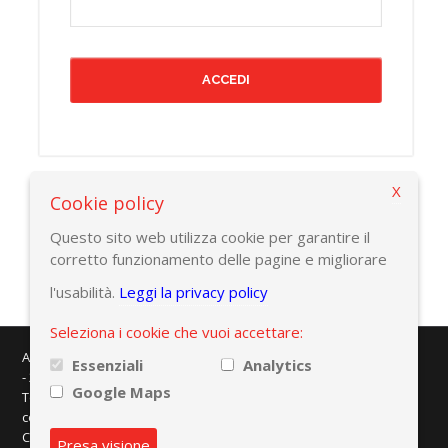
X
Cookie policy
Torna alla pagina precedente
Questo sito web utilizza cookie per garantire il
corretto funzionamento delle pagine e migliorare
l'usabilità.
Leggi la privacy policy
Seleziona i cookie che vuoi accettare:
AMAPLAST - Centro Direzionale Milanofiori - Strada 1 - Palazzo F/3
Essenziali
Analytics
- 20057 Assago (MI)
Google Maps
Tel. +39 02 8228371 - e-mail:
info@amaplast.org
codice fiscale: 80134430158 - PEC:
legale@pec.amaplast.org
Copyright © 2026 Promaplast srl. Tutti i diritti riservati.
Privacy
Presa visione