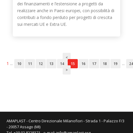
dei finanziamenti e l’estensione a progetti da
realizzare anche in Paesi europei, con possibilità di
contributi a fondo perduto per progetti di crescita
sui mercati UE e Extra UE.
<
1
...
...
10
11
12
13
14
15
16
17
18
19
2
>
AMAPLAST - Centro Direzionale Milanofiori - Strada 1 - Palazzo F/3
- 20057 Assago (MI)
Tel. +39 02 8228371 - e-mail:
info@amaplast.org