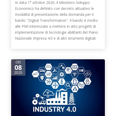
In data 1° ottobre 2020, il Ministero Sviluppo
Economico ha definito con decreto attuativo le
modalità di presentazione della domanda per il
bando "Digital Transformation". Il bando è rivolto
alle PMI interessate a mettere in atto progetti di
implementazione di tecnologie abilitanti del Piano
Nazionale Impresa 4.0 e di altri strumenti digitali.
Ott
08
2020