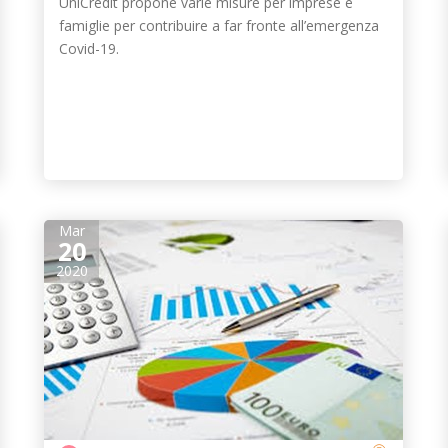
UniCredit propone varie misure per imprese e
famiglie per contribuire a far fronte all’emergenza
Covid-19.
Mar
20
2020