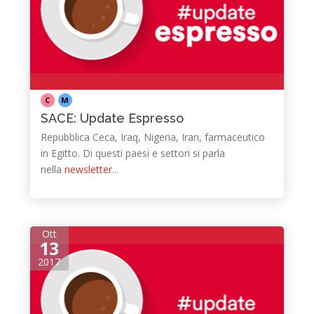
C
M
SACE: Update Espresso
Repubblica Ceca, Iraq, Nigeria, Iran, farmaceutico
in Egitto. Di questi paesi e settori si parla
nella
newsletter
​...
Ott
13
2017