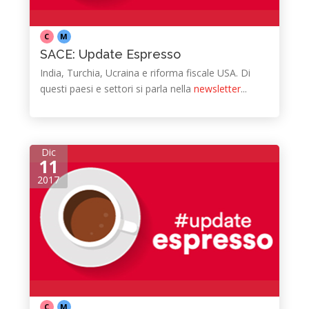
C
M
SACE: Update Espresso
India, Turchia, Ucraina e riforma fiscale USA. Di
questi paesi e settori si parla nella
newsletter
...
Dic
11
2017
C
M