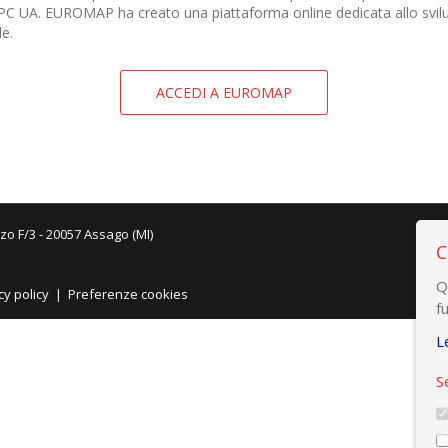
OPC UA. EUROMAP ha creato una piattaforma online dedicata allo svilup
le.
ACCEDI A EUROMAP
zo F/3 - 20057 Assago (MI)
C
Q
cy policy
|
Preferenze cookies
f
L
S