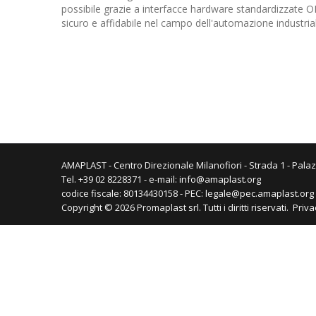
possibile grazie a interfacce hardware standardizzate 
sicuro e affidabile nel campo dell'automazione industria
AMAPLAST - Centro Direzionale Milanofiori - Strada 1 - Palaz
Tel. +39 02 8228371 - e-mail:
info@amaplast.org
codice fiscale: 80134430158 - PEC:
legale@pec.amaplast.org
Copyright © 2026 Promaplast srl. Tutti i diritti riservati.
Priva