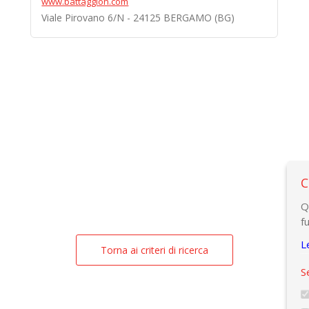
www.battaggion.com
Viale Pirovano 6/N - 24125 BERGAMO (BG)
C
Q
f
L
Torna ai criteri di ricerca
S