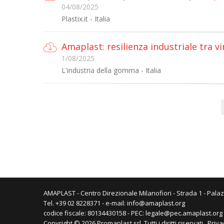
04/08/2025
Plastix.it - Italia
Amaplast: resilienza industriale tra vi
1/08/2025
L'industria della gomma - Italia
AMAPLAST - Centro Direzionale Milanofiori - Strada 1 - Palaz
Tel. +39 02 8228371 - e-mail:
info@amaplast.org
codice fiscale: 80134430158 - PEC:
legale@pec.amaplast.org
Copyright © 2026 Promaplast srl. Tutti i diritti riservati.
Priva