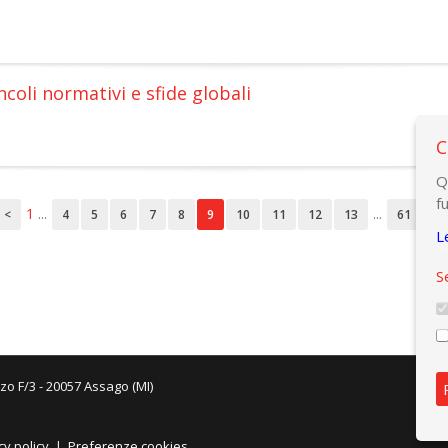
ncoli normativi e sfide globali
C
Q
f
1
...
...
<
4
5
6
7
8
9
10
11
12
13
61
>
L
S
zo F/3 - 20057 Assago (MI)
cy policy
|
Preferenze cookies