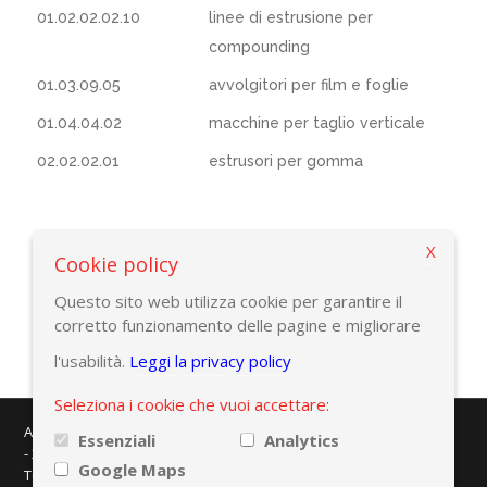
01.02.02.02.10
linee di estrusione per
compounding
01.03.09.05
avvolgitori per film e foglie
01.04.04.02
macchine per taglio verticale
02.02.02.01
estrusori per gomma
X
Cookie policy
Torna ai criteri di ricerca
Questo sito web utilizza cookie per garantire il
corretto funzionamento delle pagine e migliorare
l'usabilità.
Leggi la privacy policy
Seleziona i cookie che vuoi accettare:
AMAPLAST - Centro Direzionale Milanofiori - Strada 1 - Palazzo F/3
Essenziali
Analytics
- 20057 Assago (MI)
Google Maps
Tel. +39 02 8228371 - e-mail:
info@amaplast.org