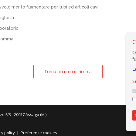
vvolgimento filamentare per tubi ed articoli cavi
aghetti
aboratorio
 gomma
C
Q
f
L
Torna ai criteri di ricerca
S
zo F/3 - 20057 Assago (MI)
cy policy
|
Preferenze cookies