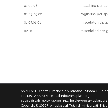
01.02.08
macchine per l'a
01.03.05.02
taglierine per sp
01.07.01.01
miscelatori da l
02.01.02
miscelatori per
AMAPLAST - Centro Direzionale Milanofiori - Strada 1 - Palaz
Tel. +39 02 8228371 - e-mail:
info@amaplast.org
codice fiscale: 80134430158 - PEC:
legale@pec.amaplast.org
Copyright © 2026 Promaplast srl. Tutti i diritti riservati.
Priva