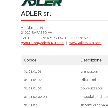
ADLER srl
Via Oltrona 19
21020 BARASSO VA
Tel. +39 0332 916217 - Fax +39 0332 916295
granulator@adlerbuzzi.com
|
www.adlerbuzzi.com
Codice
Descrizione
01.01.01.01
granulatori
01.01.01.02
trituratori
01.01.01.03
polverizzatori
01.01.02.02.03
miscelatori di ti
01.01.04
sistemi di separ